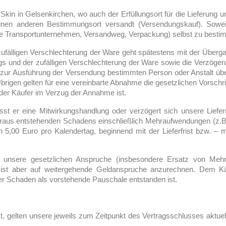
Skin in Gelsenkirchen, wo auch der Erfüllungsort für die Lieferung u
en anderen Bestimmungsort versandt (Versendungskauf). Soweit 
ere Transportunternehmen, Versandweg, Verpackung) selbst zu besti
zufälligen Verschlechterung der Ware geht spätestens mit der Über
gs und der zufälligen Verschlechterung der Ware sowie die Verzöger
 zur Ausführung der Versendung bestimmten Person oder Anstalt über
igen gelten für eine vereinbarte Abnahme die gesetzlichen Vorschr
der Käufer im Verzug der Annahme ist.
st er eine Mitwirkungshandlung oder verzögert sich unsere Liefe
ieraus entstehenden Schadens einschließlich Mehraufwendungen (z.B
,00 Euro pro Kalendertag, beginnend mit der Lieferfrist bzw. – man
unsere gesetzlichen Anspruche (insbesondere Ersatz von Meh
 ist aber auf weitergehende Geldanspruche anzurechnen. Dem Kä
rer Schaden als vorstehende Pauschale entstanden ist.
ist, gelten unsere jeweils zum Zeitpunkt des Vertragsschlusses aktuel