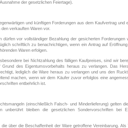
 Ausnahme der gesetzlichen Feiertage).
 gegenwärtigen und künftigen Forderungen aus dem Kaufvertrag und 
 den verkauften Waren vor.
dürfen vor vollständiger Bezahlung der gesicherten Forderungen w
lich schriftlich zu benachrichtigen, wenn ein Antrag auf Eröffnung
gehörenden Waren erfolgen.
sbesondere bei Nichtzahlung des fälligen Kaufpreises, sind wir ber
f Grund des Eigentumsvorbehalts heraus zu verlangen. Das Herau
rechtigt, lediglich die Ware heraus zu verlangen und uns den Rucktri
geltend machen, wenn wir dem Käufer zuvor erfolglos eine angemes
schriften entbehrlich ist.
tsmangeln (einschließlich Falsch- und Minderlieferung) gelten die
en unberührt bleiben die gesetzlichen Sondervorschriften bei
 die über die Beschaffenheit der Ware getroffene Vereinbarung. Als