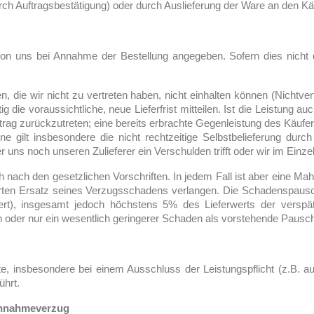
rch Auftragsbestätigung) oder durch Auslieferung der Ware an den Käu
. von uns bei Annahme der Bestellung angegeben. Sofern dies nicht d
en, die wir nicht zu vertreten haben, nicht einhalten können (Nichtve
g die voraussichtliche, neue Lieferfrist mitteilen. Ist die Leistung auc
rtrag zurückzutreten; eine bereits erbrachte Gegenleistung des Käufers
ne gilt insbesondere die nicht rechtzeitige Selbstbelieferung durc
 noch unseren Zulieferer ein Verschulden trifft oder wir im Einzelfa
h nach den gesetzlichen Vorschriften. In jedem Fall ist aber eine Ma
erten Ersatz seines Verzugsschadens verlangen. Die Schadenspausc
rt), insgesamt jedoch höchstens 5% des Lieferwerts der verspät
 oder nur ein wesentlich geringerer Schaden als vorstehende Pauscha
e, insbesondere bei einem Ausschluss der Leistungspflicht (z.B. a
ührt.
Annahmeverzug