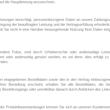
 auf die Hauptleistung anzurechnen.
stungen berechtigt, personenbezogene Daten an unsere Zahlungsverk
gung der beauftragten Leistung und die Vertragserfüllung erforderlic
Sie nicht in eine hierüber hinausgehende Nutzung Ihrer Daten eingew
sondere Fotos, sind durch Urheberrechte oder anderweitige Leis
iert oder anderweitig genutzt werden, es sei denn, dies erfolgt
nden.
nen eingegebenen Bestelldaten sowie den in den Vertrag einbezoge
rer Bestellung erscheint, erhalten Sie alle Bestelldaten, die
Bestellvorgangs oder unmittelbar danach durch Anklicken des Link
 oder Produktbeanstandungen können Sie sich an unseren Kundenserv