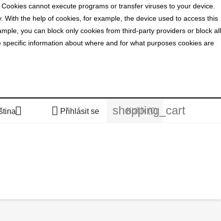
. Cookies cannot execute programs or transfer viruses to your device.
y. With the help of cookies, for example, the device used to access this
mple, you can block only cookies from third-party providers or block all
ide specific information about where and for what purposes cookies are
shopping_cart


Košík
(0)
ština
Přihlásit se