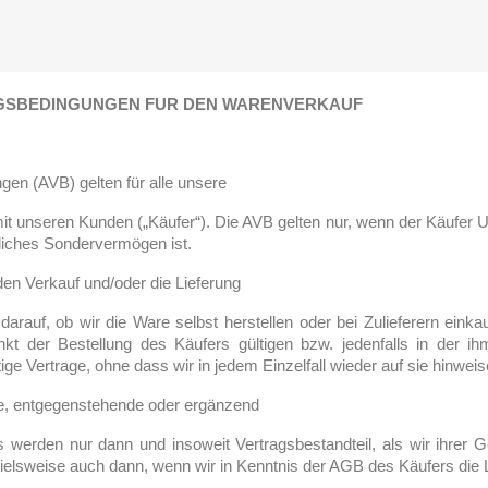
AGSBEDINGUNGEN FUR DEN WARENVERKAUF
en (AVB) gelten für alle unsere
 unseren Kunden („Käufer“). Die AVB gelten nur, wenn der Käufer U
htliches Sondervermögen ist.
den Verkauf und/oder die Lieferung
arauf, ob wir die Ware selbst herstellen oder bei Zulieferern eink
kt der Bestellung des Käufers gültigen bzw. jedenfalls in der ih
ge Vertrage, ohne dass wir in jedem Einzelfall wieder auf sie hinwei
e, entgegenstehende oder ergänzend
werden nur dann und insoweit Vertragsbestandteil, als wir ihrer 
pielsweise auch dann, wenn wir in Kenntnis der AGB des Käufers die L