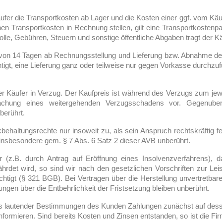
äufer die Transportkosten ab Lager und die Kosten einer ggf. vom Kä
denen Transportkosten in Rechnung stellen, gilt eine Transportkosten
olle, Gebühren, Steuern und sonstige öffentliche Abgaben tragt der Kä
alb von 14 Tagen ab Rechnungsstellung und Lieferung bzw. Abnahme d
tigt, eine Lieferung ganz oder teilweise nur gegen Vorkasse durchzu
er Käufer in Verzug. Der Kaufpreis ist während des Verzugs zum jew
achung eines weitergehenden Verzugsschadens vor. Gegenuber
berührt.
altungsrechte nur insoweit zu, als sein Anspruch rechtskräftig fest
insbesondere gem. § 7 Abs. 6 Satz 2 dieser AVB unberührt.
 (z.B. durch Antrag auf Eröffnung eines Insolvenzverfahrens), 
hrdet wird, so sind wir nach den gesetzlichen Vorschriften zur L
chtigt (§ 321 BGB). Bei Vertragen über die Herstellung unvertretbar
lungen über die Entbehrlichkeit der Fristsetzung bleiben unberührt.
ders lautender Bestimmungen des Kunden Zahlungen zunächst auf des
nformieren. Sind bereits Kosten und Zinsen entstanden, so ist die F