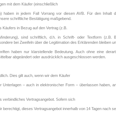
ungen mit dem Käufer (einschließlich
aben in jedem Fall Vorrang vor diesen AVB. Für den Inhalt dera
unsere schriftliche Bestätigung maßgebend.
 Käufers in Bezug auf den Vertrag (z.B.
inderung), sind schriftlich, d.h. in Schrift- oder Textform (z.B. 
ndere bei Zweifeln über die Legitimation des Erklärenden bleiben un
riften haben nur klarstellende Bedeutung. Auch ohne eine derarti
nmittelbar abgeändert oder ausdrücklich ausgeschlossen werden.
lich. Dies gilt auch, wenn wir dem Käufer
r Unterlagen – auch in elektronischer Form – überlassen haben, 
ls verbindliches Vertragsangebot. Sofern sich
 wir berechtigt, dieses Vertragsangebot innerhalb von 14 Tagen nac