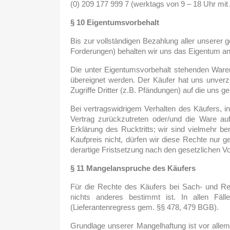
(0) 209 177 999 7 (werktags von 9 – 18 Uhr mit
§ 10 Eigentumsvorbehalt
Bis zur vollständigen Bezahlung aller unserer
Forderungen) behalten wir uns das Eigentum an
Die unter Eigentumsvorbehalt stehenden Waren 
übereignet werden. Der Käufer hat uns unverzüg
Zugriffe Dritter (z.B. Pfändungen) auf die uns 
Bei vertragswidrigem Verhalten des Käufers, in
Vertrag zurückzutreten oder/und die Ware au
Erklärung des Rucktritts; wir sind vielmehr be
Kaufpreis nicht, dürfen wir diese Rechte nur 
derartige Fristsetzung nach den gesetzlichen Vor
§ 11 Mangelanspruche des Käufers
Für die Rechte des Käufers bei Sach- und Rech
nichts anderes bestimmt ist. In allen Fäll
(Lieferantenregress gem. §§ 478, 479 BGB).
Grundlage unserer Mangelhaftung ist vor allem