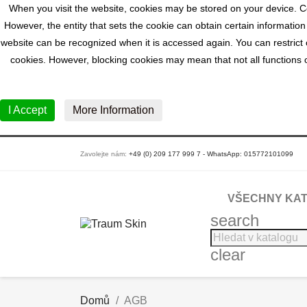
When you visit the website, cookies may be stored on your device. Co
However, the entity that sets the cookie can obtain certain information
website can be recognized when it is accessed again. You can restrict o
cookies. However, blocking cookies may mean that not all functions of
I Accept
More Information
Zavolejte nám:
+49 (0) 209 177 999 7 - WhatsApp: 015772101099
VŠECHNY KAT
search
clear
Domů
AGB