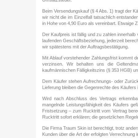
Beim Versendungskauf (§ 4 Abs. 1) tragt der K
wir nicht die im Einzelfall tatsachlich entstan
in Hohe von 4,90 Euro als vereinbart. Etwaige Z
Der Kaufpreis ist fällig und zu zahlen innerh
laufenden Geschäftsbeziehung, jederzeit berech
wir spätestens mit der Auftragsbestätigung.
Mit Ablauf vorstehender Zahlungsfrist kommt d
verzinsen. Wir behalten uns die Geltendm
kaufmännischen Fälligkeitszins (§ 353 HGB) un
Dem Käufer stehen Aufrechnungs- oder Zurückbeh
Lieferung bleiben die Gegenrechte des Käufers 
Wird nach Abschluss des Vertrags erkennbar
mangelnde Leistungsfähigkeit des Käufers gefä
Fristsetzung – zum Rucktritt vom Vertrag bere
Rucktritt sofort erklären; die gesetzlichen Rege
Die Firma Traum Skin ist berechtigt, trotz an
Kunden über die Art der erfolgten Verrechnung i