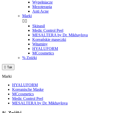
Wypełniacze
Mezoterapia
Anti Acne
Marki


Skinasil
Medic Control Peel
MESALTERA by Dr. Mikhaylova
Koreańskie maseczki
Witaminy
HYALUFORM
MCcosmetics
% Zniżki

Tak
Marki
HYALUFORM
Koreanische Maske
MCcosmetics
Medic Control Peel
MESALTERA by Dr. Mikhaylova
% Zniżki