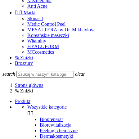
Mezoterapia
Anti Acne


Marki
Skinasil
Medic Control Peel
MESALTERA by Dr. Mikhaylova
Koreańskie maseczki
Witaminy
HYALUFORM
MCcosmetics
% Zniżki
Broszury
search
clear
Strona główna
% Zniżki
Produkt
Wszystkie kategorie


Biopreparat
Biorewitalizacja
Peelingi chemiczne
Dermakosmetyki