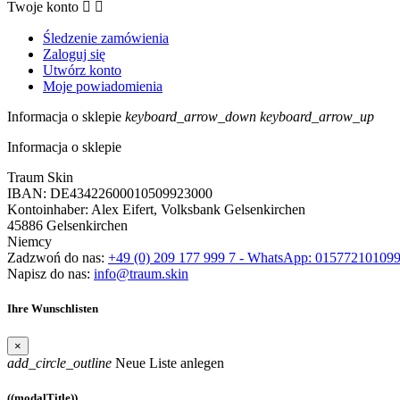
Twoje konto


Śledzenie zamówienia
Zaloguj się
Utwórz konto
Moje powiadomienia
Informacja o sklepie
keyboard_arrow_down
keyboard_arrow_up
Informacja o sklepie
Traum Skin
IBAN: DE43422600010509923000
Kontoinhaber: Alex Eifert, Volksbank Gelsenkirchen
45886 Gelsenkirchen
Niemcy
Zadzwoń do nas:
+49 (0) 209 177 999 7 - WhatsApp: 01577210109
Napisz do nas:
info@traum.skin
Ihre Wunschlisten
×
add_circle_outline
Neue Liste anlegen
((modalTitle))