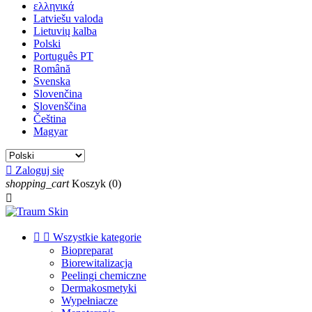
ελληνικά
Latviešu valoda
Lietuvių kalba
Polski
Português PT
Română
Svenska
Slovenčina
Slovenščina
Čeština
Magyar

Zaloguj się
shopping_cart
Koszyk
(0)



Wszystkie kategorie
Biopreparat
Biorewitalizacja
Peelingi chemiczne
Dermakosmetyki
Wypełniacze