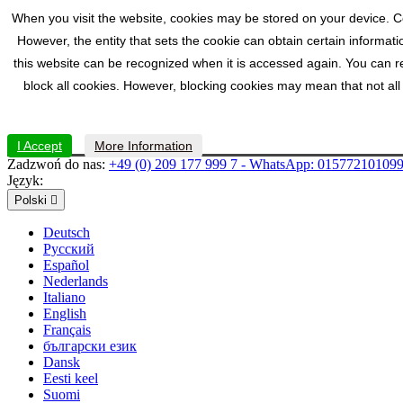
When you visit the website, cookies may be stored on your device. Co
However, the entity that sets the cookie can obtain certain informat
this website can be recognized when it is accessed again. You can re
block all cookies. However, blocking cookies may mean that not all f
I Accept
More Information
Zadzwoń do nas:
+49 (0) 209 177 999 7 - WhatsApp: 01577210109
Język:
Polski

Deutsch
Русский
Español
Nederlands
Italiano
English
Français
български език
Dansk
Eesti keel
Suomi